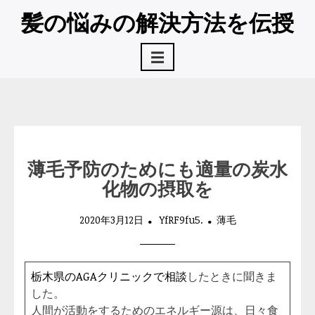
コ
髪の悩みの解決方法を伝授
ン
テ
☰
ン
ツ
へ
ス
キ
ッ
プ
薄毛予防のためにも適量の炭水
化物の摂取を
2020年3月12日
YfRF9fu5.
薄毛
栃木県のAGAクリニックで相談
したときに聞きま
した。
人間が活動をするためのエネルギー源は、日々食