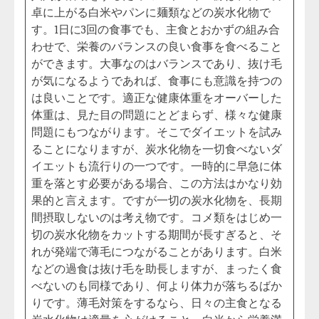
卓に上がる白米やパンに麺類などの炭水化物で
す。1日に3回の食事でも、主食とおかずの組み合
わせで、栄養のバランスの良い食事を食べること
ができます。大事なのはバランスであり、抜け毛
が気になるようであれば、食事にも意識を持つの
は良いことです。適正な健康体重をオーバーした
体重は、見た目の問題にとどまらず、様々な健康
問題にもつながります。そこでダイエットを試み
ることになりますが、炭水化物を一切食べないダ
イエットも流行りの一つです。一時的に早急に体
重を落とす必要がある場合、この方法はかなり効
果的と言えます。ですが一切の炭水化物を、長期
間摂取しないのは考え物です。コメ類をはじめ一
切の炭水化物をカットする期間が長すぎると、そ
れが発端で薄毛につながることがあります。白米
などの過食は抜け毛を助長しますが、まったく食
べないのも同様であり、何より体力が落ちるばか
りです。薄毛対策をするなら、日々の主食となる