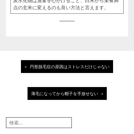
炭水化物は適量を心がけること、白米から栄養満
点の玄米に変えるのも良い方法と言えます。
投
円形脱毛症の原因はストレスだけじゃない
稿
ナ
ビ
ゲ
薄毛になってから帽子を手放せない
ー
シ
ョ
検
ン
索: