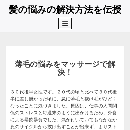
コ
髪の悩みの解決方法を伝授
ン
テ
☰
ン
ツ
へ
ス
キ
ッ
薄毛の悩みをマッサージで解
プ
決！
３０代後半女性です。２０代の頃と比べて３０代後
半に差し掛かった頃に、急に薄毛と抜け毛がひどく
なったことに気づきました。原因は、仕事の人間関
係のストレスと毎週末のように出かけるため、外食
による暴飲暴食でした。気が付いていてもなかなか
負のサイクルから抜け出すことが出来ず、よりスト